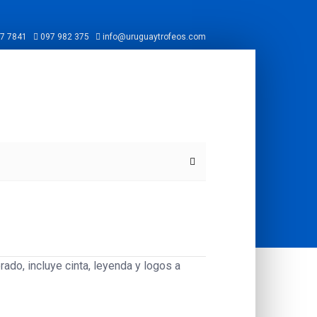
7 7841
097 982 375
info@uruguaytrofeos.com
ado, incluye cinta, leyenda y logos a